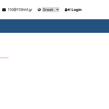
110@110hhf.gr
Login